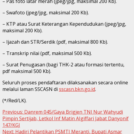
– Pas foto latar merah (jpeg/jpg, maksimal 200 Kb).
– Swafoto (jpeg/jpg, maksimal 200 Kb).
– KTP atau Surat Keterangan Kependudukan (jpeg/jpg,
maksimal 200 Kb).
– Ijazah dan STR/Serdik (pdf, maksimal 800 Kb).
– Transkrip nilai (pdf, maksimal 500 Kb).
– Surat Penugasan (bagi THK-2 atau formasi tertentu,
pdf maksimal 500 Kb).
Seluruh proses pendaftaran dilaksanakan secara online
melalui laman SSCASN di
sscasn.bkn.go.id
.
(*/Red/LK).
Continue
Previous:
Danrem 045/Gaya Brigjen TNI Nur Wahyudi
Pimpin Sertijab, Letkol Inf Matin AIgiffari Jabat Danyonif
Reading
147/KGJ
Next:
Hadiri Pelantikan PSMTI Meranti, Bupati Asmar