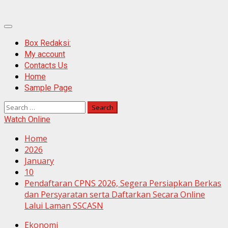
Primary
Menu
Box Redaksi:
My account
Contacts Us
Home
Sample Page
Search
for:
Watch Online
Home
2026
January
10
Pendaftaran CPNS 2026, Segera Persiapkan Berkas
dan Persyaratan serta Daftarkan Secara Online
Lalui Laman SSCASN
Ekonomi