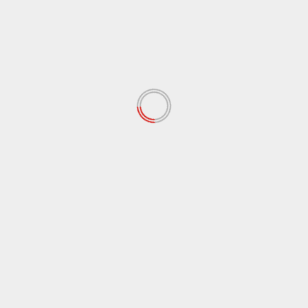
Babel
Pendidikan
Peristiwa
Ribuan Lulusan SMP di Bangka Belitung Belum Dapat
Sekolah, Terancam Putus Sekolah di Jenjang
SMA/SMK
July 13, 2026