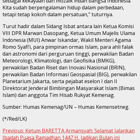
sebagai kekayaan dan mozaik indah bangsa Indonesia.
Kita sudah berpengalaman hidup dalam perbedaan,
tetapi tetap kokoh dalam persatuan,” tuturnya.
Turut hadir dalam Sidang Isbat antara lain Ketua Komisi
VIII DPR Marwan Dasopang, Ketua Umum Majelis Ulama
Indonesia (MUI) Anwar Iskandar, Wakil Menteri Agama
Romo Syafi’i, para pimpinan ormas Islam, para ahli falak
dan astronomi dari perguruan tinggi, perwakilan Badan
Meteorologi, Klimatologi, dan Geofisika (BMKG),
perwakilan Badan Riset dan Inovasi Nasional (BRIN),
perwakilan Badan Informasi Geospasial (BIG), perwakilan
Planetarium Jakarta, serta pejabat eselon I dan II
Direktorat Jenderal Bimbingan Masyarakat Islam (Bimas
Islam) dan anggota Tim Hisab Rukyat Kemenag.
Sumber: Humas Kemenag/UN – Humas Kemensetneg.
(*/Red/LK)
Continue
Previous:
Ketum BARETTA Armansyah: Selamat Jalankan
Ibadah Puasa Ramadhan 1447 H, Jadikan Bulan ini
Reading