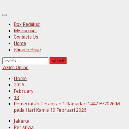
Primary
Menu
Box Redaksi:
My account
Contacts Us
Home
Sample Page
Search
for:
Watch Online
Home
2026
February
18
Pemerintah Tetapkan 1 Ramadan 1447 H/2026 M
pada Hari Kamis 19 Februari 2026
Jakarta
Peristiwa