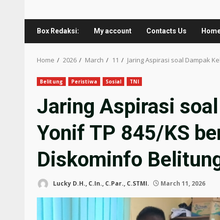
Box Redaksi:
My account
Contacts Us
Hom
Home
2026
March
11
Jaring Aspirasi soal Dampak K
Belitung
Peristiwa
Sosial
TNI
Jaring Aspirasi soa
Yonif TP 845/KS b
Diskominfo Belitun
Lucky D.H., C.In., C.Par., C.STMI.
March 11, 2026