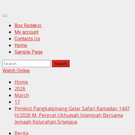
Primary
Menu
Box Redaksi:
My account
Contacts Us
Home
Sample Page
Search
for:
Watch Online
Home
2026
March
17
Pemkot Pangkalpinang Gelar Safari Ramadan 1447
H/2026 M, Pererat Ukhuwah Islamiyah Bersama
Jemaah Kelurahan Sriwijaya
Berita