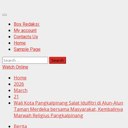
Primary
Menu
Box Redaksi:
My account
Contacts Us
Home
Sample Page
Search
for:
Watch Online
Home
2026
March
21
Wali Kota Pangkalpinang Salat Idulfitri di Alun-Alun
Taman Merdeka bersama Masyarakat, Kembalinya
Marwah Religius Pangkalpinang
Berita