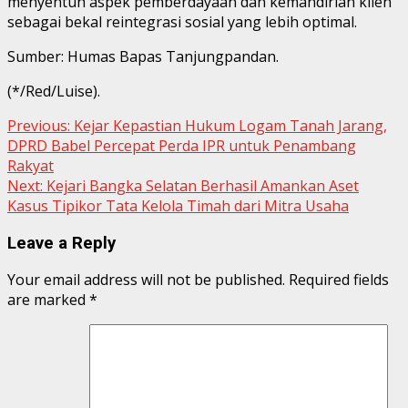
menyentuh aspek pemberdayaan dan kemandirian klien
sebagai bekal reintegrasi sosial yang lebih optimal.
Sumber: Humas Bapas Tanjungpandan.
(*/Red/Luise).
Continue
Previous:
Kejar Kepastian Hukum Logam Tanah Jarang,
DPRD Babel Percepat Perda IPR untuk Penambang
Reading
Rakyat
Next:
Kejari Bangka Selatan Berhasil Amankan Aset
Kasus Tipikor Tata Kelola Timah dari Mitra Usaha
Leave a Reply
Your email address will not be published.
Required fields
are marked
*