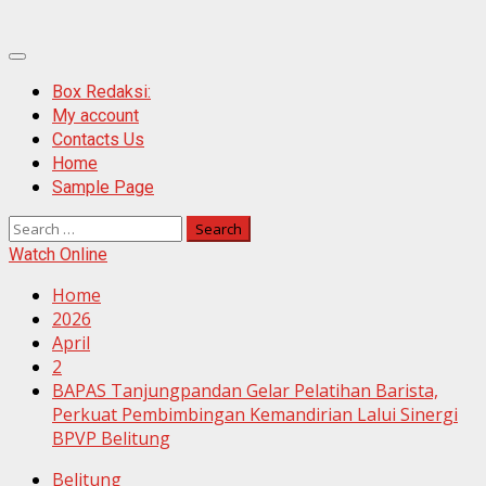
Primary
Menu
Box Redaksi:
My account
Contacts Us
Home
Sample Page
Search
for:
Watch Online
Home
2026
April
2
BAPAS Tanjungpandan Gelar Pelatihan Barista,
Perkuat Pembimbingan Kemandirian Lalui Sinergi
BPVP Belitung
Belitung