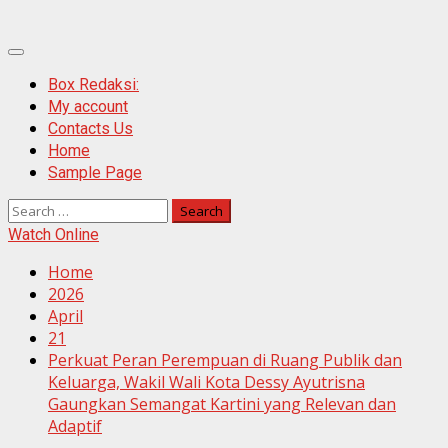
Primary
Menu
Box Redaksi:
My account
Contacts Us
Home
Sample Page
Search
for:
Watch Online
Home
2026
April
21
Perkuat Peran Perempuan di Ruang Publik dan
Keluarga, Wakil Wali Kota Dessy Ayutrisna
Gaungkan Semangat Kartini yang Relevan dan
Adaptif