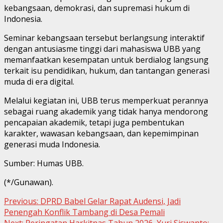
kebangsaan, demokrasi, dan supremasi hukum di
Indonesia.
Seminar kebangsaan tersebut berlangsung interaktif
dengan antusiasme tinggi dari mahasiswa UBB yang
memanfaatkan kesempatan untuk berdialog langsung
terkait isu pendidikan, hukum, dan tantangan generasi
muda di era digital.
Melalui kegiatan ini, UBB terus memperkuat perannya
sebagai ruang akademik yang tidak hanya mendorong
pencapaian akademik, tetapi juga pembentukan
karakter, wawasan kebangsaan, dan kepemimpinan
generasi muda Indonesia.
Sumber: Humas UBB.
(*/Gunawan).
Continue
Previous:
DPRD Babel Gelar Rapat Audensi, Jadi
Penengah Konflik Tambang di Desa Pemali
Reading
Next:
Peringatan Harkitnas Tahun 2026, Yuri Siswanto: