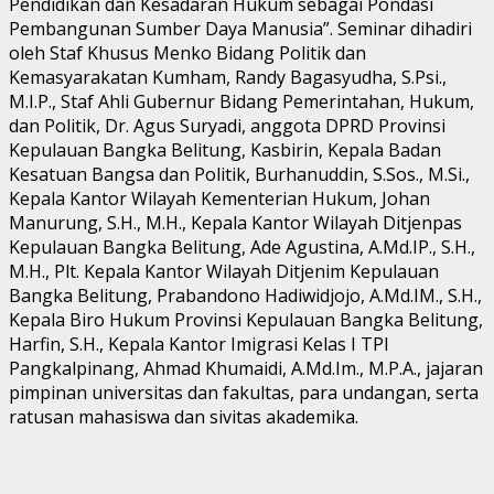
Pendidikan dan Kesadaran Hukum sebagai Pondasi
Pembangunan Sumber Daya Manusia”. Seminar dihadiri
oleh Staf Khusus Menko Bidang Politik dan
Kemasyarakatan Kumham, Randy Bagasyudha, S.Psi.,
M.I.P., Staf Ahli Gubernur Bidang Pemerintahan, Hukum,
dan Politik, Dr. Agus Suryadi, anggota DPRD Provinsi
Kepulauan Bangka Belitung, Kasbirin, Kepala Badan
Kesatuan Bangsa dan Politik, Burhanuddin, S.Sos., M.Si.,
Kepala Kantor Wilayah Kementerian Hukum, Johan
Manurung, S.H., M.H., Kepala Kantor Wilayah Ditjenpas
Kepulauan Bangka Belitung, Ade Agustina, A.Md.IP., S.H.,
M.H., Plt. Kepala Kantor Wilayah Ditjenim Kepulauan
Bangka Belitung, Prabandono Hadiwidjojo, A.Md.IM., S.H.,
Kepala Biro Hukum Provinsi Kepulauan Bangka Belitung,
Harfin, S.H., Kepala Kantor Imigrasi Kelas I TPI
Pangkalpinang, Ahmad Khumaidi, A.Md.Im., M.P.A., jajaran
pimpinan universitas dan fakultas, para undangan, serta
ratusan mahasiswa dan sivitas akademika.