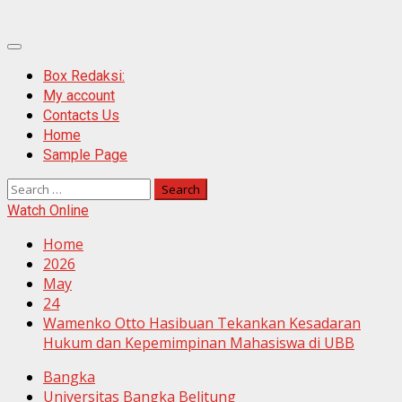
Primary
Menu
Box Redaksi:
My account
Contacts Us
Home
Sample Page
Search
for:
Watch Online
Home
2026
May
24
Wamenko Otto Hasibuan Tekankan Kesadaran
Hukum dan Kepemimpinan Mahasiswa di UBB
Bangka
Universitas Bangka Belitung