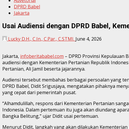
Advetorial
DPRD Babel
Jakarta
Usai Audiensi dengan DPRD Babel, Keme
Lucky D.H., C.In., C.Par., C.STMI.
June 4, 2026
Jakarta,
infoberitababel.com
– DPRD Provinsi Kepulauan Ba
audiensi dengan Kementerian Pertanian Republik Indonesi
Pertanian, Ali Jamil beserta jajarannya.
Audiensi tersebut membahas berbagai persoalan yang teng
DPRD Babel, Didit Srigusjaya, mengatakan pihaknya meny
yang cepat dari pemerintah pusat.
“Alhamdulillah, respons dari Kementerian Pertanian sang
Indonesia. Dalam pertemuan itu juga akan diundang apar
Bangka Belitung,” ujar Didit usai pertemuan.
Menurut Didit, langkah yang akan dilakukan Kementerian P