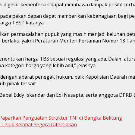
an digelar kementerian dapat membawa dampak positif terha
pada pekan depan dapat memberikan kebahagiaan bagi petan
arga TBS,” katanya.
aikan permasalahan pupuk yang masih menjadi keluhan pet
erlaku, yakni Peraturan Menteri Pertanian Nomor 13 Tahu
ntukan harga TBS sesuai regulasi yang ada. Dalam aturan t
ategori harga yang lebih adil,” jelasnya.
i dengan aparat penegak hukum, baik Kepolisian Daerah ma
uh pihak terkait.
abel Eddy Iskandar dan Edi Nasapta, serta anggota DPRD B
n Paparkan Penguatan Struktur TNI di Bangka Belitung
 Teluk Kelabat Segera Ditertibkan