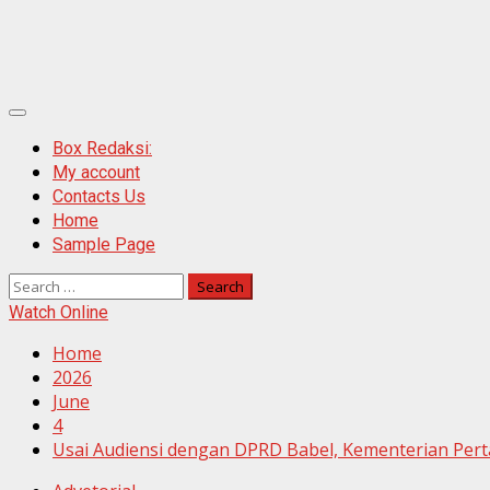
Primary
Menu
Box Redaksi:
My account
Contacts Us
Home
Sample Page
Search
for:
Watch Online
Home
2026
June
4
Usai Audiensi dengan DPRD Babel, Kementerian Pert