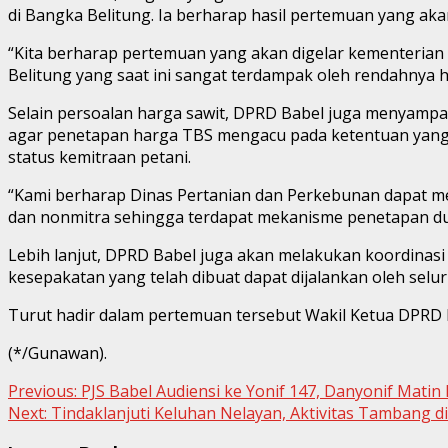
di Bangka Belitung. Ia berharap hasil pertemuan yang ak
“Kita berharap pertemuan yang akan digelar kementerian 
Belitung yang saat ini sangat terdampak oleh rendahnya h
Selain persoalan harga sawit, DPRD Babel juga menyamp
agar penetapan harga TBS mengacu pada ketentuan yang b
status kemitraan petani.
“Kami berharap Dinas Pertanian dan Perkebunan dapat mene
dan nonmitra sehingga terdapat mekanisme penetapan dua k
Lebih lanjut, DPRD Babel juga akan melakukan koordinas
kesepakatan yang telah dibuat dapat dijalankan oleh selur
Turut hadir dalam pertemuan tersebut Wakil Ketua DPRD B
(*/Gunawan).
Continue
Previous:
PJS Babel Audiensi ke Yonif 147, Danyonif Mati
Next:
Tindaklanjuti Keluhan Nelayan, Aktivitas Tambang di
Reading