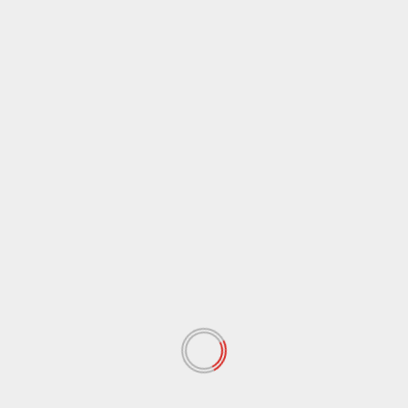
Belitung
Ekonomi
Peristiwa
Perkuat Konektivitas Antarwilayah, Wings Air Resmi
Hadir Kembali di Bandara Internasional H.A.S.
Hanandjoeddin Melayani Rute Belitung-
Pangkalpinang
August 8, 2026