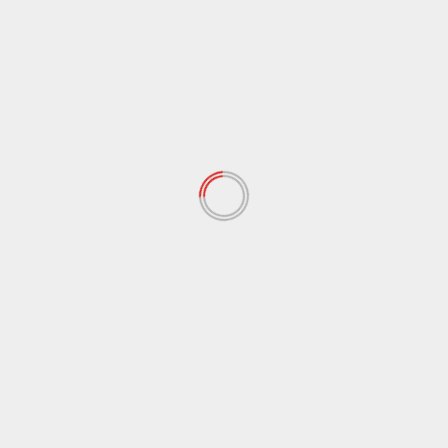
Barat, Menegakkan Ketertiban Keadilan dan
Menyuarakan Kebenaran Kejujuran
July 27, 2026
Bangka Barat
Budaya
Ekonomi
Peristiwa
Wajah Baru atau Luka Baru? Kawal Revitalisasi Kota
Tua Mentok dari Disorientasi Sejarah
April 23, 2026