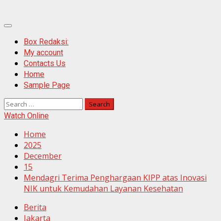
Primary
Menu
Box Redaksi:
My account
Contacts Us
Home
Sample Page
Search
for:
Watch Online
Home
2025
December
15
Mendagri Terima Penghargaan KIPP atas Inovasi
NIK untuk Kemudahan Layanan Kesehatan
Berita
Jakarta