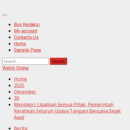
Primary
Menu
Box Redaksi:
My account
Contacts Us
Home
Sample Page
Search
for:
Watch Online
Home
2025
December
30
Mendagri: Libatkan Semua Pihak, Pemerintah
Kerahkan Seluruh Upaya Tangani Bencana Sejak
Awal
Berita