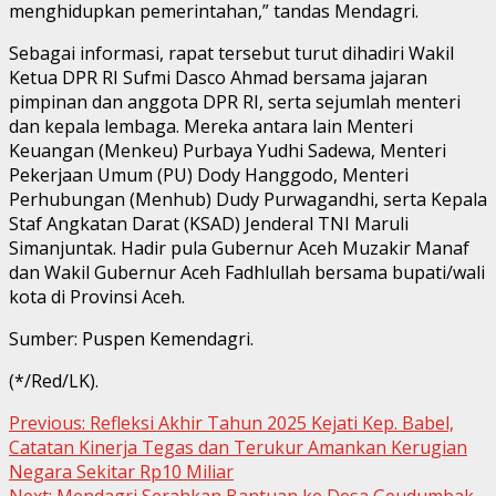
menghidupkan pemerintahan,” tandas Mendagri.
Sebagai informasi, rapat tersebut turut dihadiri Wakil
Ketua DPR RI Sufmi Dasco Ahmad bersama jajaran
pimpinan dan anggota DPR RI, serta sejumlah menteri
dan kepala lembaga. Mereka antara lain Menteri
Keuangan (Menkeu) Purbaya Yudhi Sadewa, Menteri
Pekerjaan Umum (PU) Dody Hanggodo, Menteri
Perhubungan (Menhub) Dudy Purwagandhi, serta Kepala
Staf Angkatan Darat (KSAD) Jenderal TNI Maruli
Simanjuntak. Hadir pula Gubernur Aceh Muzakir Manaf
dan Wakil Gubernur Aceh Fadhlullah bersama bupati/wali
kota di Provinsi Aceh.
Sumber: Puspen Kemendagri.
(*/Red/LK).
Continue
Previous:
Refleksi Akhir Tahun 2025 Kejati Kep. Babel,
Catatan Kinerja Tegas dan Terukur Amankan Kerugian
Reading
Negara Sekitar Rp10 Miliar
Next:
Mendagri Serahkan Bantuan ke Desa Geudumbak