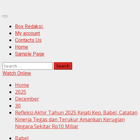
Primary
Menu
Box Redaksi:
My account
Contacts Us
Home
Sample Page
Search
for:
Watch Online
Home
2025
December
30
Refleksi Akhir Tahun 2025 Kejati Kep. Babel, Catatan
Kinerja Tegas dan Terukur Amankan Kerugian
Negara Sekitar Rp10 Miliar
Babel