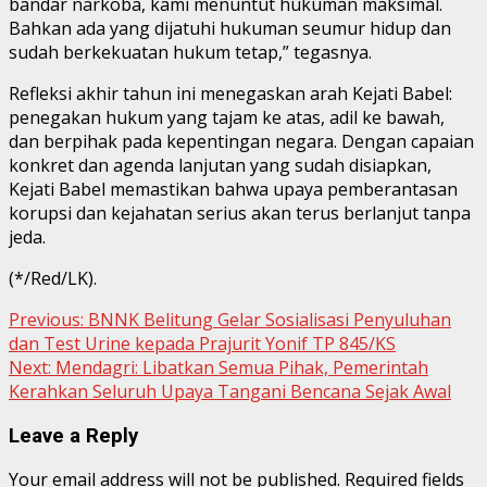
bandar narkoba, kami menuntut hukuman maksimal.
Bahkan ada yang dijatuhi hukuman seumur hidup dan
sudah berkekuatan hukum tetap,” tegasnya.
Refleksi akhir tahun ini menegaskan arah Kejati Babel:
penegakan hukum yang tajam ke atas, adil ke bawah,
dan berpihak pada kepentingan negara. Dengan capaian
konkret dan agenda lanjutan yang sudah disiapkan,
Kejati Babel memastikan bahwa upaya pemberantasan
korupsi dan kejahatan serius akan terus berlanjut tanpa
jeda.
(*/Red/LK).
Continue
Previous:
BNNK Belitung Gelar Sosialisasi Penyuluhan
dan Test Urine kepada Prajurit Yonif TP 845/KS
Reading
Next:
Mendagri: Libatkan Semua Pihak, Pemerintah
Kerahkan Seluruh Upaya Tangani Bencana Sejak Awal
Leave a Reply
Your email address will not be published.
Required fields