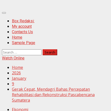
Primary
Menu
Box Redaksi:
My account
Contacts Us
Home
Sample Page
Search
for:
Watch Online
Home
2026
January
9
Gerak Cepat, Mendagri Bahas Percepatan
Rehabilitasi dan Rekonstruksi Pascabencana
Sumatera
Ekonomi