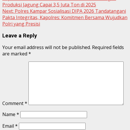
Reading
Produksi Jagung Capai 3,5 Juta Ton di 2025
Next:
Polres Kampar Sosialisasi DIPA 2026 Tandatangani
Pakta Integritas, Kapolres: Komitmen Bersama Wujudkan
Polri yang Presisi
Leave a Reply
Your email address will not be published.
Required fields
are marked
*
Comment
*
Name
*
Email
*